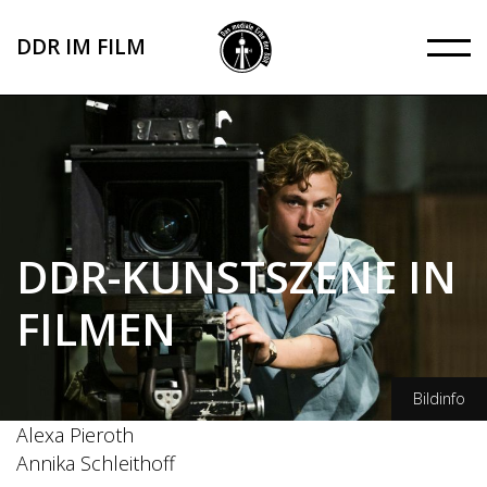
Direkt
zum
DDR IM FILM
Inhalt
DDR-KUNSTSZENE IN
FILMEN
Bildinfo
Alexa Pieroth
Julia Terjung/TOBIS Film
Annika Schleithoff