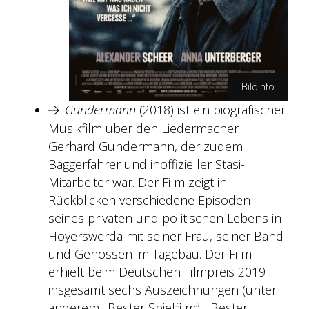
Bildinfo
Gundermann
(2018) ist ein biografischer
Peter Hartwig/Pandora Film
Musikfilm über den Liedermacher
Gerhard Gundermann, der zudem
Baggerfahrer und inoffizieller Stasi-
Mitarbeiter war. Der Film zeigt in
Rückblicken verschiedene Episoden
seines privaten und politischen Lebens in
Hoyerswerda mit seiner Frau, seiner Band
und Genossen im Tagebau. Der Film
erhielt beim Deutschen Filmpreis 2019
insgesamt sechs Auszeichnungen (unter
anderem „Bester Spielfilm“, „Bester