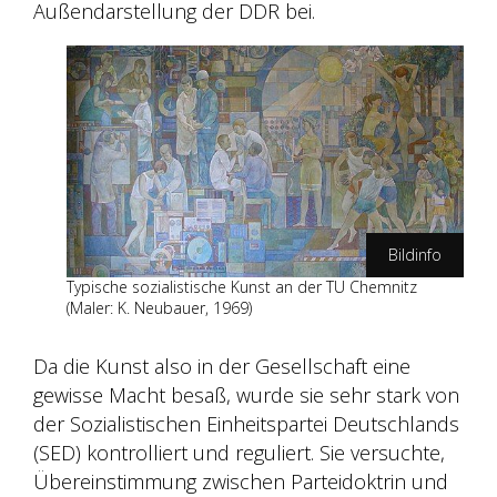
Außendarstellung der DDR bei.
Bildinfo
Typische sozialistische Kunst an der TU Chemnitz
Kolossos, CC BY-SA 3.0
(Maler: K. Neubauer, 1969)
<http://creativecommons.org/licenses/by-
sa/3.0/>, via Wikimedia Commons
Da die Kunst also in der Gesellschaft eine
gewisse Macht besaß, wurde sie sehr stark von
der Sozialistischen Einheitspartei Deutschlands
(SED) kontrolliert und reguliert. Sie versuchte,
Übereinstimmung zwischen Parteidoktrin und