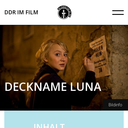
Direkt
zum
DDR IM FILM
Inhalt
DECKNAME LUNA
Bildinfo
ZDF/Oliver Vaccaro
INHALT