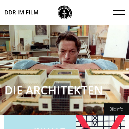
Direkt
zum
DDR IM FILM
Inhalt
DIE ARCHITEKTEN
Bildinfo
DEFA-Stiftung/Christa Koefer