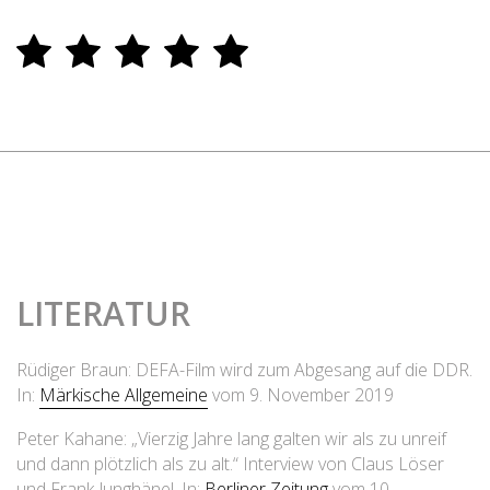
LITERATUR
Rüdiger Braun: DEFA-Film wird zum Abgesang auf die DDR.
In:
Märkische Allgemeine
vom 9. November 2019
Peter Kahane: „Vierzig Jahre lang galten wir als zu unreif
und dann plötzlich als zu alt.“ Interview von Claus Löser
und Frank Junghänel. In:
Berliner Zeitung
vom 10.