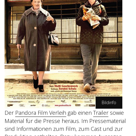
Bildinfo
Der
Pandora Film Verleih
gab einen
Trailer
sowie
Claussen Putz Filmproduktion (CP Film)
Material für die Presse heraus. Im Pressematerial
sind Informationen zum Film, zum Cast und zur