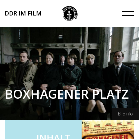
Direkt
zum
DDR IM FILM
Inhalt
BOXHAGENER PLATZ
Bildinfo
CP Film/Volker Roloff
INHALT