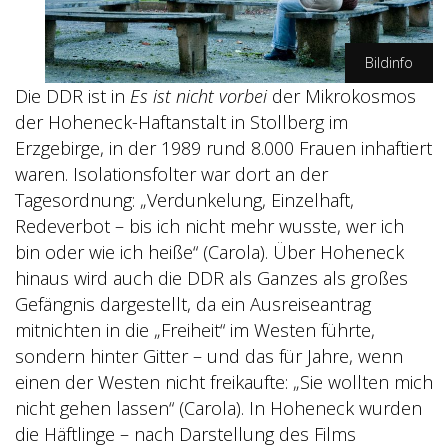
Bildinfo
Die DDR ist in
Es ist nicht vorbei
der Mikrokosmos
SWR/Gordon Muehle
der Hoheneck-Haftanstalt in Stollberg im
Erzgebirge, in der 1989 rund 8.000 Frauen inhaftiert
waren. Isolationsfolter war dort an der
Tagesordnung: „Verdunkelung, Einzelhaft,
Redeverbot – bis ich nicht mehr wusste, wer ich
bin oder wie ich heiße“ (Carola). Über Hoheneck
hinaus wird auch die DDR als Ganzes als großes
Gefängnis dargestellt, da ein Ausreiseantrag
mitnichten in die „Freiheit“ im Westen führte,
sondern hinter Gitter – und das für Jahre, wenn
einen der Westen nicht freikaufte: „Sie wollten mich
nicht gehen lassen“ (Carola). In Hoheneck wurden
die Häftlinge – nach Darstellung des Films