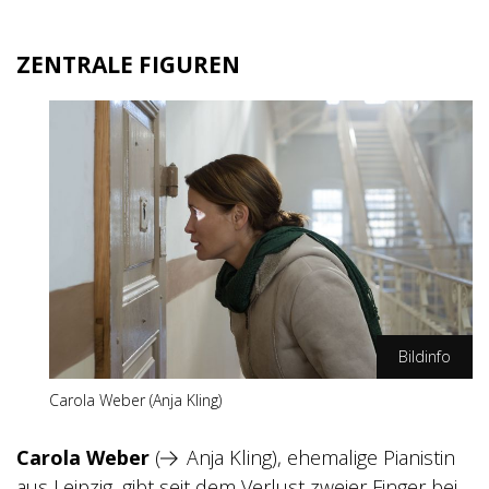
ZENTRALE FIGUREN
Bildinfo
Carola Weber (Anja Kling)
SWR/Gordon Muehle
Carola Weber
(
Anja Kling
), ehemalige Pianistin
aus Leipzig, gibt seit dem Verlust zweier Finger bei