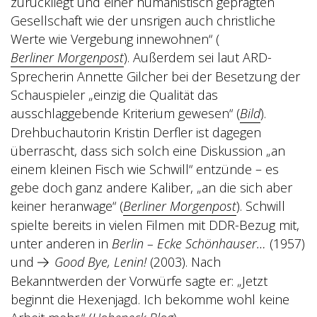
zurückliegt und einer humanistisch geprägten
Gesellschaft wie der unsrigen auch christliche
Werte wie Vergebung innewohnen“ (
Berliner Morgenpost
). Außerdem sei laut ARD-
Sprecherin Annette Gilcher bei der Besetzung der
Schauspieler „einzig die Qualität das
ausschlaggebende Kriterium gewesen“ (
Bild
).
Drehbuchautorin Kristin Derfler ist dagegen
überrascht, dass sich solch eine Diskussion „an
einem kleinen Fisch wie Schwill“ entzünde – es
gebe doch ganz andere Kaliber, „an die sich aber
keiner heranwage“ (
Berliner Morgenpost
). Schwill
spielte bereits in vielen Filmen mit DDR-Bezug mit,
unter anderen in
Berlin – Ecke Schönhauser…
(1957)
und
Good Bye, Lenin!
(2003). Nach
Bekanntwerden der Vorwürfe sagte er: „Jetzt
beginnt die Hexenjagd. Ich bekomme wohl keine