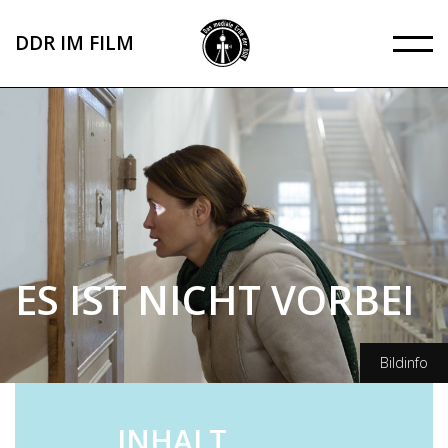
Direkt
zum
DDR IM FILM
Inhalt
ES IST NICHT VORBEI
Bildinfo
SWR/Gordon Muehle
INHALT